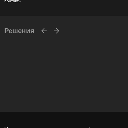
Контакты
Решения
Вычислительные массивы
Инфраструктурное ПО
Системы хранения данных
Инфраструктура серверных помещений