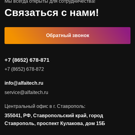
Мы всегда открыты для сотрудничества!
Программное обеспечение
Связаться с нами!
Автоматизированные рабочие места
Обратный звонок
Комплексные услуги
Видеоконференцсвязь
+7 (8652) 678-871
Поставка продуктов для резервного копирования данных
+7 (8652) 678-872
Аудит и консалтинг
info@alfaitech.ru
Соответствие требованиям и стандартам
service@alfaitech.ru
Антивирусная защита
Контроль действий пользователей
Центральный офис в г. Ставрополь:
Управление доступом
355041, РФ, Ставропольский край, город
Сетевая безопасность
Ставрополь, проспект Кулакова, дом 15Б