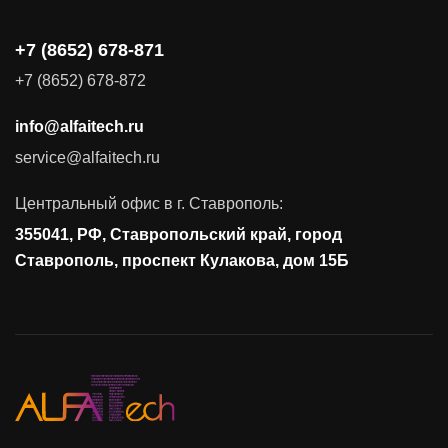
Видеоконференцсвязь
+7 (8652) 678-871
Поставка продуктов для резервного копирования данных
+7 (8652) 678-872
Аудит и консалтинг
info@alfaitech.ru
Соответствие требованиям и стандартам
service@alfaitech.ru
Антивирусная защита
Контроль действий пользователей
Центральный офис в г. Ставрополь:
Управление доступом
355041, РФ, Ставропольский край, город
Сетевая безопасность
Ставрополь, проспект Кулакова, дом 15Б