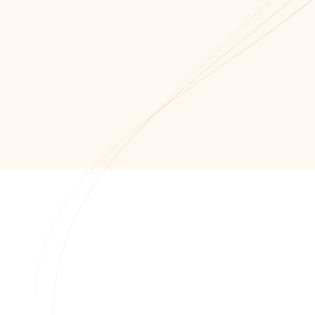
Связаться с нами!
Обратный звонок
+7 (8652) 678-871
+7 (8652) 678-872
info@alfaitech.ru
355041, РФ, Ставропольский край, город
Ставрополь, проспект Кулакова, дом 15Б