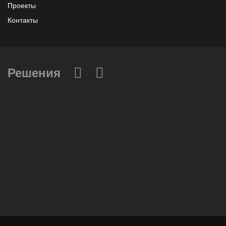
Проекты
Контакты
Решения
Вычислительные массивы
Инфраструктурное ПО
Системы хранения данных
Инфраструктура серверных помещений