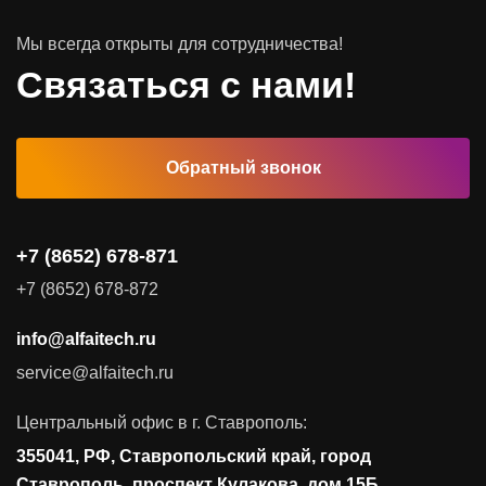
Мы всегда открыты для сотрудничества!
Программное обеспечение
Связаться с нами!
Автоматизированные рабочие места
Обратный звонок
Комплексные услуги
Видеоконференцсвязь
+7 (8652) 678-871
Поставка продуктов для резервного копирования данных
+7 (8652) 678-872
Аудит и консалтинг
info@alfaitech.ru
Соответствие требованиям и стандартам
service@alfaitech.ru
Антивирусная защита
Контроль действий пользователей
Центральный офис в г. Ставрополь:
Управление доступом
355041, РФ, Ставропольский край, город
Сетевая безопасность
Ставрополь, проспект Кулакова, дом 15Б