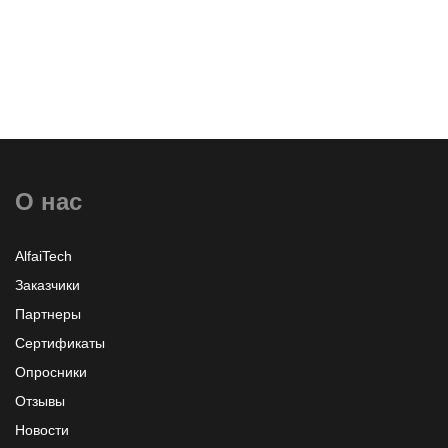
Комплексное внедрение ПО по легализации и
расширению на базе контракта Microsoft Enterprise
Agreement в стуктуру ГК Царицыно
О нас
AlfaiTech
Заказчики
Партнеры
Сертификаты
Опросники
Отзывы
Новости