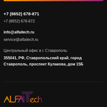
Видеоконференцсвязь
+7 (8652) 678-871
Поставка продуктов для резервного копирования данных
+7 (8652) 678-872
Аудит и консалтинг
info@alfaitech.ru
Соответствие требованиям и стандартам
service@alfaitech.ru
Антивирусная защита
Контроль действий пользователей
Центральный офис в г. Ставрополь:
Управление доступом
355041, РФ, Ставропольский край, город
Сетевая безопасность
Ставрополь, проспект Кулакова, дом 15Б