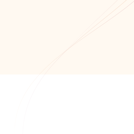
Мы всегда открыты для сотрудничества!
Связаться с нами!
Обратный звонок
+7 (8652) 678-871
+7 (8652) 678-872
info@alfaitech.ru
355041, РФ, Ставропольский край, город
Ставрополь, проспект Кулакова, дом 15Б