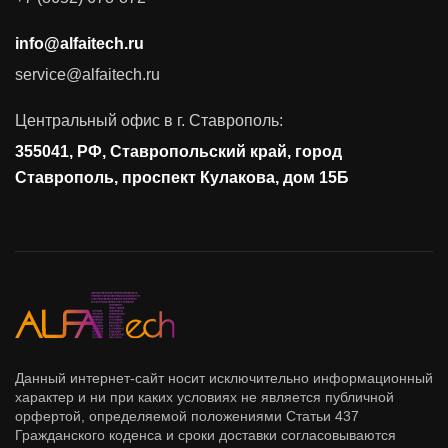
Аудит и консалтинг
info@alfaitech.ru
Соответствие требованиям и стандартам
service@alfaitech.ru
Антивирусная защита
Контроль действий пользователей
Центральный офис в г. Ставрополь:
Управление доступом
355041, РФ, Ставропольский край, город
Сетевая безопасность
Ставрополь, проспект Кулакова, дом 15Б
Данный интернет-сайт носит исключительно информационный
характер и ни при каких условиях не является публичной
орфертой, определяемой положениями Статьи 437
Гражданского коденса и сроки доставки согласовываются