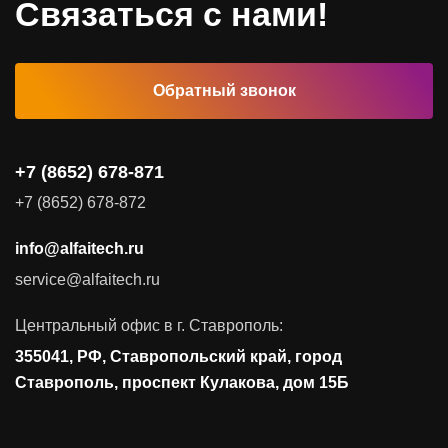
Связаться с нами!
Автоматизированные рабочие места
Обратный звонок
Комплексные услуги
Видеоконференцсвязь
+7 (8652) 678-871
Поставка продуктов для резервного копирования данных
+7 (8652) 678-872
Аудит и консалтинг
info@alfaitech.ru
Соответствие требованиям и стандартам
service@alfaitech.ru
Антивирусная защита
Контроль действий пользователей
Центральный офис в г. Ставрополь:
Управление доступом
355041, РФ, Ставропольский край, город
Сетевая безопасность
Ставрополь, проспект Кулакова, дом 15Б