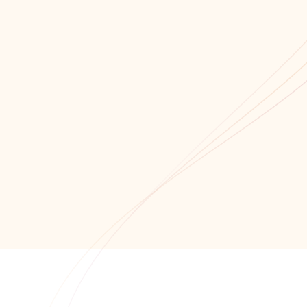
Мы всегда открыты для сотрудничества!
Связаться с нами!
Обратный звонок
+7 (8652) 678-871
+7 (8652) 678-872
info@alfaitech.ru
355041, РФ, Ставропольский край, город