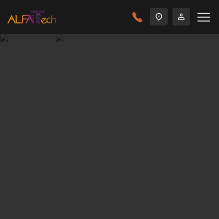
Главная
Решения
Информационная безопасность
Все государственные органы власти Российской
Федерации разного уровня, будь то федеральные,
региональные или муниципальные создают и ведут
свои информационные системы.