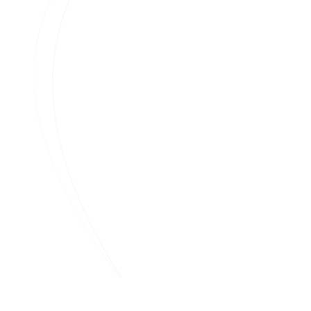
Ставрополь, проспект Кулакова, дом 15Б
Миграция ИТ инфраструктуры и
серверов приложений 1С от
зарубежных провайдеров более 1000
пользователей федеральной сети
аптек, а также комплексная поставка
серверного оборудование в ЦОД