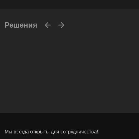
Решения
Вычислительные массивы
Инфраструктурное ПО
Системы хранения данных
Инфраструктура серверных помещений
Мы всегда открыты для сотрудничества!
Программное обеспечение