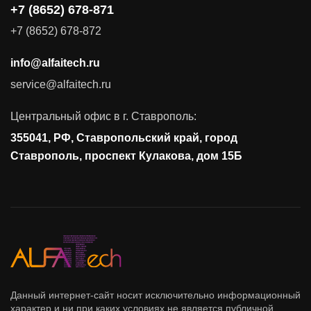
+7 (8652) 678-871
Поставка продуктов для резервного копирования данных
+7 (8652) 678-872
Аудит и консалтинг
info@alfaitech.ru
Соответствие требованиям и стандартам
service@alfaitech.ru
Антивирусная защита
Контроль действий пользователей
Центральный офис в г. Ставрополь:
Управление доступом
355041, РФ, Ставропольский край, город
Сетевая безопасность
Ставрополь, проспект Кулакова, дом 15Б
Данный интернет-сайт носит исключительно информационный
характер и ни при каких условиях не является публичной