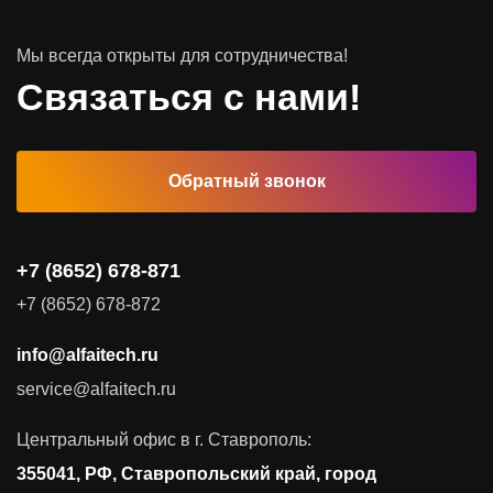
Мы всегда открыты для сотрудничества!
Программное обеспечение
Связаться с нами!
Автоматизированные рабочие места
Обратный звонок
Комплексные услуги
Видеоконференцсвязь
+7 (8652) 678-871
Поставка продуктов для резервного копирования данных
+7 (8652) 678-872
Аудит и консалтинг
info@alfaitech.ru
Соответствие требованиям и стандартам
service@alfaitech.ru
Антивирусная защита
Контроль действий пользователей
Центральный офис в г. Ставрополь:
Управление доступом
355041, РФ, Ставропольский край, город
Сетевая безопасность