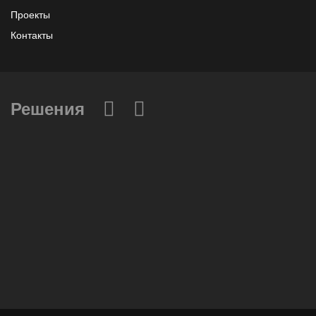
Проекты
Контакты
Решения
Вычислительные массивы
Инфраструктурное ПО
Системы хранения данных
Инфраструктура серверных помещений