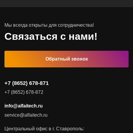
Системы хранения данных
Инфраструктура серверных помещений
Мы всегда открыты для сотрудничества!
Программное обеспечение
Связаться с нами!
Автоматизированные рабочие места
Обратный звонок
Комплексные услуги
Видеоконференцсвязь
+7 (8652) 678-871
Поставка продуктов для резервного копирования данных
+7 (8652) 678-872
Аудит и консалтинг
info@alfaitech.ru
Соответствие требованиям и стандартам
service@alfaitech.ru
Антивирусная защита
Контроль действий пользователей
Центральный офис в г. Ставрополь:
Управление доступом