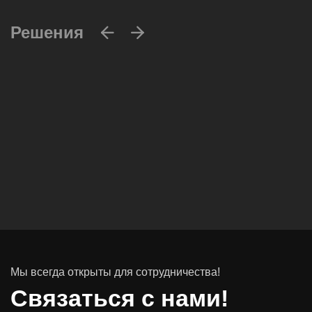
Решения
Вычислительные массивы
Инфраструктурное ПО
Системы хранения данных
Инфраструктура серверных помещений
Мы всегда открыты для сотрудничества!
Программное обеспечение
Связаться с нами!
Автоматизированные рабочие места