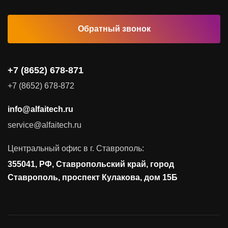
Обратный звонок
Комплексные услуги
Видеоконференцсвязь
+7 (8652) 678-871
Поставка продуктов для резервного копирования данных
+7 (8652) 678-872
Аудит и консалтинг
info@alfaitech.ru
Соответствие требованиям и стандартам
service@alfaitech.ru
Антивирусная защита
Контроль действий пользователей
Центральный офис в г. Ставрополь:
Управление доступом
355041, РФ, Ставропольский край, город
Сетевая безопасность
Ставрополь, проспект Кулакова, дом 15Б