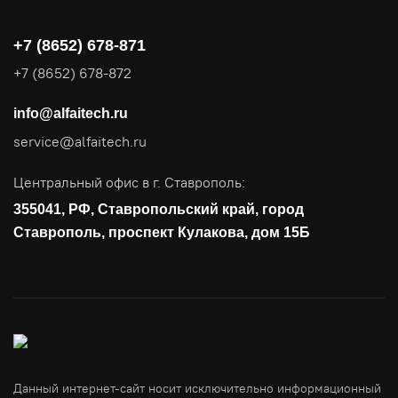
Видеоконференцсвязь
+7 (8652) 678-871
Поставка продуктов для резервного копирования данных
+7 (8652) 678-872
Аудит и консалтинг
info@alfaitech.ru
Соответствие требованиям и стандартам
service@alfaitech.ru
Антивирусная защита
Контроль действий пользователей
Центральный офис в г. Ставрополь:
Управление доступом
355041, РФ, Ставропольский край, город
Сетевая безопасность
Ставрополь, проспект Кулакова, дом 15Б
Данный интернет-сайт носит исключительно информационный