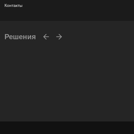
Контакты
Решения
Вычислительные массивы
Инфраструктурное ПО
Системы хранения данных
Инфраструктура серверных помещений