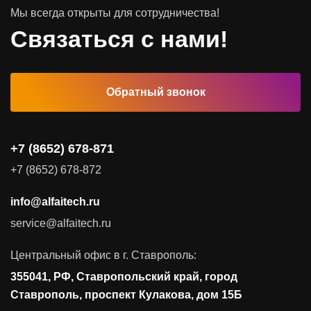
Мы всегда открыты для сотрудничества!
Программное обеспечение
Связаться с нами!
Автоматизированные рабочие места
Обратный звонок
Комплексные услуги
Видеоконференцсвязь
+7 (8652) 678-871
Поставка продуктов для резервного копирования данных
+7 (8652) 678-872
Аудит и консалтинг
info@alfaitech.ru
Соответствие требованиям и стандартам
service@alfaitech.ru
Антивирусная защита
Контроль действий пользователей
Центральный офис в г. Ставрополь:
Управление доступом
355041, РФ, Ставропольский край, город
Сетевая безопасность
Ставрополь, проспект Кулакова, дом 15Б