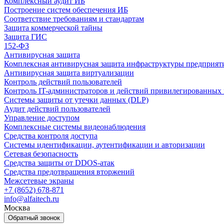
Комплексный аудит ИБ
Построение систем обеспечения ИБ
Соответствие требованиям и стандартам
Защита коммерческой тайны
Защита ГИС
152-ФЗ
Антивирусная защита
Комплексная антивирусная защита инфраструктуры предприят
Антивирусная защита виртуализации
Контроль действий пользователей
Контроль IT-администраторов и действий привилегированных 
Системы защиты от утечки данных (DLP)
Аудит действий пользователей
Управление доступом
Комплексные системы видеонаблюдения
Средства контроля доступа
Системы идентификации, аутентификации и авторизации
Сетевая безопасность
Средства защиты от DDOS-атак
Средства предотвращения вторжений
Межсетевые экраны
+7 (8652) 678-871
info@alfaitech.ru
Москва
Обратный звонок