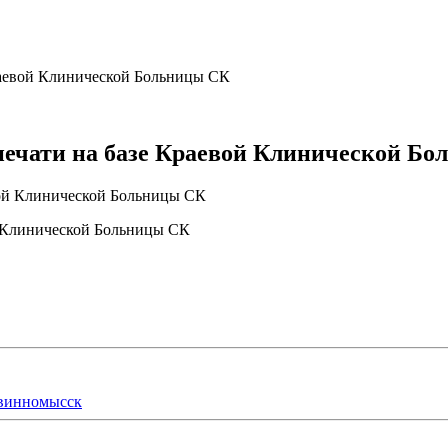
раевой Клинической Больницы СК
печати на базе Краевой Клинической Б
й Клинической Больницы СК
евинномысск